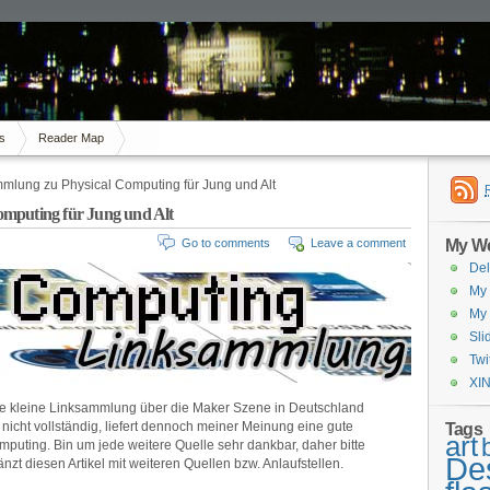
s
Reader Map
mlung zu Physical Computing für Jung und Alt
omputing für Jung und Alt
My We
Go to comments
Leave a comment
Del
My 
My 
Sli
Twi
XIN
ne kleine Linksammlung über die Maker Szene in Deutschland
h nicht vollständig, liefert dennoch meiner Meinung eine gute
Tags
art
mputing. Bin um jede weitere Quelle sehr dankbar, daher bitte
De
zt diesen Artikel mit weiteren Quellen bzw. Anlaufstellen.