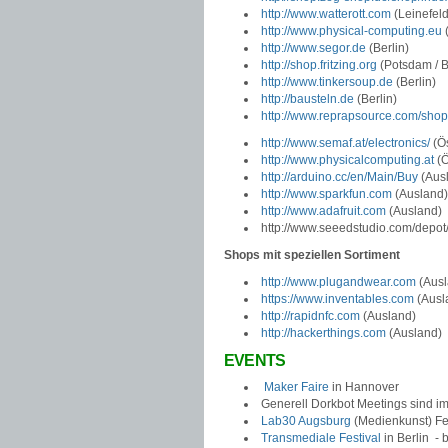
http://www.watterott.com
(Leinefel
http://www.physical-computing.eu
http://www.segor.de
(Berlin)
http://shop.fritzing.org
(Potsdam / B
http://www.tinkersoup.de
(Berlin)
http://bausteln.de
(Berlin)
http://www.reprapsource.com/shop
http://www.semaf.at/electronics/
(Ös
http://www.physicalcomputing.at
(Ö
http://arduino.cc/en/Main/Buy
(Aus
http://www.sparkfun.com
(Ausland)
http://www.adafruit.com
(Ausland)
http://www.seeedstudio.com/depot
Shops mit speziellen Sortiment
http://www.plugandwear.com
(Ausl
https://www.inventables.com
(Ausl
http://rapidnfc.com
(Ausland)
http://hackerthings.com
(Ausland)
EVENTS
Maker Faire
in Hannover
Generell Dorkbot Meetings sind i
Lab30 Augsburg
(Medienkunst) Fe
Transmediale Festival
in Berlin - 