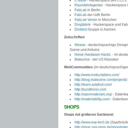
C-Base
- Hackerspace des CCCs
Raumfahrtagentur
- Hackerspace i
FabLab
in Berlin
FabLab
der UdK Berlin
FabLab Verein
in München
Dingfabrik
- Hackerspace und Fab
Dorkbot
Gruppe in Aachen
Zeitschriften
Weave
- deutschsprachige Designe
Szene und Arduino
Heise Hardware Hacks
- im deuts
Makezine
- der US Klassiker
WebCommunities
(im deutschsprachige
http://www.instructables.com/
http://blog.makezine.com/projects/
http://learn.adafruit.com/
http://lucidtronix.com
http://openmaterials.org/
- Datenba
http://materiability.com/
- Datenbank
SHOPS
Shops mit größeren Sortiment:
http://www.exp-tech.de
(Saarbrück
http://shop.zeg-shop.de/shop/inde