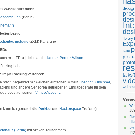
fla
desig
tt) zweckentfremden:
pro
Research Lab
(Berlin)
des
Int
onemann
des
 Medienbezug:
library
Medientechnologie
(ZKM) Karlsruhe
Exp
p
LEDs
page
proce
auch mit LEDs) | siehe auch
Hannah Perner-Wilson
proto
re
Fritzing Lab
 SimpleTracking Verfahren
talks
vid
 einfach begeistert mit welchen einfachen Mitteln
Friedrich Kirschner
,
web se
racking und andere Sensoren getriebenen Eingabegeräte für sein
ck gibt es auf seinem
Vimeo Account
.
Views
Wor
kann ich generell die
Dorkbot
und
Hackerspace
Treffen (in
153
Fla
Lib
My 
tahaus (Berlin)
mit aktiven Teilnehmern
112