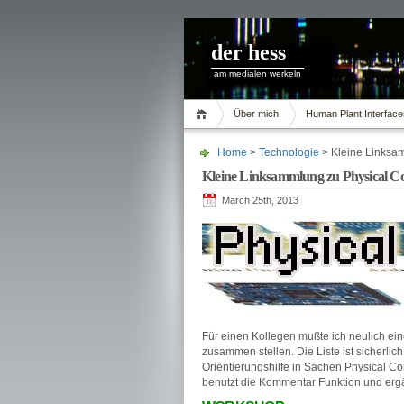
der hess
am medialen werkeln
Über mich
Human Plant Interface
Home
>
Technologie
> Kleine Linksam
Kleine Linksammlung zu Physical C
March 25th, 2013
Für einen Kollegen mußte ich neulich ei
zusammen stellen. Die Liste ist sicherlic
Orientierungshilfe in Sachen Physical Co
benutzt die Kommentar Funktion und ergän