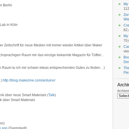
My 
n Berlin
112
Zur
Wie
Lab in Köln
Cre
82,
My 
70,
r Zeitschrift für neue Medien mit immer wieder Artikel über Maker
Can
vie
chsprachigen Raum mir das einzige bekannte Magazin für Tüftler…
Boo
Des
n Raum tu ich mir schwer etwas entsprechendes Gutes zu finden…)
The
Fle
|
http://blog.makezine.com/arduino/
Archi
Archive
nk über neue Smart Materials (
Talk
)
 über Smart Materials
en)
x.asp
(Darmstadt)