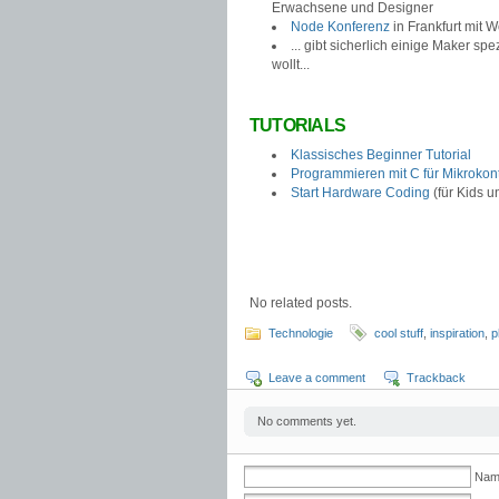
Erwachsene und Designer
Node Konferenz
in Frankfurt mit
... gibt sicherlich einige Maker s
wollt...
TUTORIALS
Klassisches Beginner Tutorial
Programmieren mit C für Mikrokont
Start Hardware Coding
(für Kids u
No related posts.
Technologie
cool stuff
,
inspiration
,
p
Leave a comment
Trackback
No comments yet.
Name