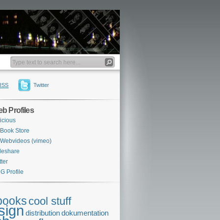
RSS
Twitter
b Profiles
icious
Book Store
Webvideos (vimeo)
deshare
tter
G Profile
books
cool stuff
sign
distribution
dokumentation