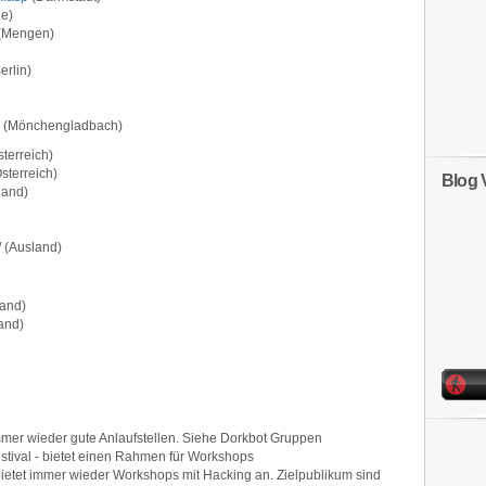
de)
(Mengen)
erlin)
(Mönchengladbach)
terreich)
sterreich)
Blog 
land)
/ (Ausland)
and)
and)
mmer wieder gute Anlaufstellen. Siehe Dorkbot Gruppen
stival - bietet einen Rahmen für Workshops
bietet immer wieder Workshops mit Hacking an. Zielpublikum sind