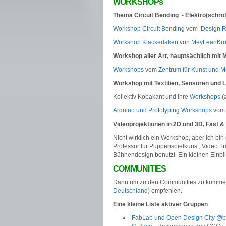
WORKSHOPs
Thema Circuit Bending - Elektro(schro
Workshop Circuit Bending
vom
Design 
Workshop Klackerlaken
von
MeyLeanKr
Workshop aller Art, hauptsächlich mit
Workshops
vom
Zentrum für Kunst und 
Workshop mit Textilien, Sensoren und 
Kollektiv Kobakant und ihre
Workshops
(
Arduino und Prototyping Workshops
vom 
Videoprojektionen in 2D und 3D, Fast &
Nicht wirklich ein Workshop, aber ich bin
Professor für Puppenspielkunst, Video T
Bühnendesign benutzt. Ein kleinen Einbli
COMMUNITIES
Dann um zu den Communities zu kommen 
Deutschland
) empfehlen.
Eine kleine Liste aktiver Gruppen
FabLab und Open Design City @be