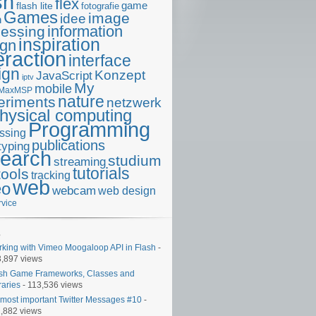
sh
flex
game
flash lite
fotografie
Games
image
idee
n
information
cessing
inspiration
ign
eraction
interface
ign
Konzept
JavaScript
iptv
My
mobile
MaxMSP
nature
eriments
netzwerk
hysical computing
Programming
ssing
publications
typing
search
studium
streaming
tutorials
tools
tracking
web
eo
webcam
web design
rvice
king with Vimeo Moogaloop API in Flash
-
,897 views
sh Game Frameworks, Classes and
raries
- 113,536 views
most important Twitter Messages #10
-
,882 views