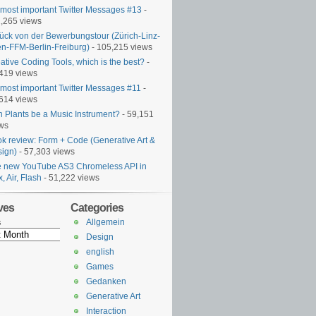
most important Twitter Messages #13
-
,265 views
ück von der Bewerbungstour (Zürich-Linz-
n-FFM-Berlin-Freiburg)
- 105,215 views
ative Coding Tools, which is the best?
-
419 views
most important Twitter Messages #11
-
614 views
 Plants be a Music Instrument?
- 59,151
ws
k review: Form + Code (Generative Art &
ign)
- 57,303 views
 new YouTube AS3 Chromeless API in
x, Air, Flash
- 51,222 views
ves
Categories
Allgemein
s
Design
english
Games
Gedanken
Generative Art
Interaction