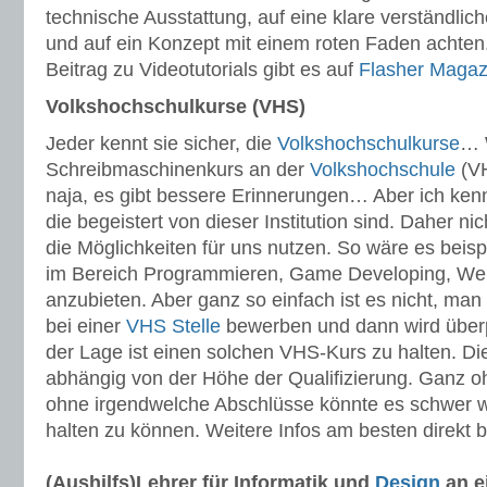
technische Ausstattung, auf eine klare verständlic
und auf ein Konzept mit einem roten Faden achten.
Beitrag zu Videotutorials gibt es auf
Flasher Magaz
Volkshochschulkurse (VHS)
Jeder kennt sie sicher, die
Volkshochschulkurse
… 
Schreibmaschinenkurs an der
Volkshochschule
(VH
naja, es gibt bessere Erinnerungen… Aber ich ken
die begeistert von dieser Institution sind. Daher n
die Möglichkeiten für uns nutzen. So wäre es beis
im Bereich Programmieren, Game Developing, W
anzubieten. Aber ganz so einfach ist es nicht, man 
bei einer
VHS Stelle
bewerben und dann wird überpr
der Lage ist einen solchen VHS-Kurs zu halten. Di
abhängig von der Höhe der Qualifizierung. Ganz 
ohne irgendwelche Abschlüsse könnte es schwer w
halten zu können. Weitere Infos am besten direkt 
(Aushilfs)Lehrer für Informatik und
Design
an e