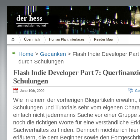
der hess
am medialen werkeln
Über mich
Human Plant Interfaces
Reader Map
Home
>
Gedanken
> Flash Indie Developer Part
durch Schulungen
Flash Indie Developer Part 7: Querfinanz
Schulungen
June 10th, 2009
Go
Wie in einem der vorherigen Blogartikeln erwähnt, 
Schulungen und Tutorials sehr vom eigenen Charak
einfach nicht jedermanns Sache vor einer Gruppe
noch die richtigen Worte für eine verständliche Er
Sachverhaltes zu finden. Dennoch möchte ich hier 
erläutern, die dem Beginner sowie den Fortgeschri