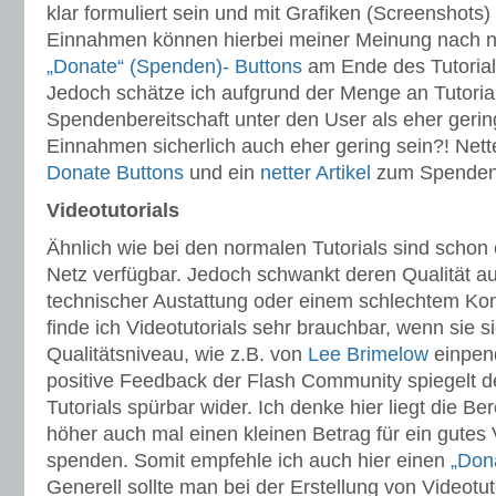
klar formuliert sein und mit Grafiken (Screenshots
Einnahmen können hierbei meiner Meinung nach nur
„Donate“ (Spenden)- Buttons
am Ende des Tutoria
Jedoch schätze ich aufgrund der Menge an Tutoria
Spendenbereitschaft unter den User als eher gerin
Einnahmen sicherlich auch eher gering sein?! Net
Donate Buttons
und ein
netter Artikel
zum Spendenp
Videotutorials
Ähnlich wie bei den normalen Tutorials sind schon 
Netz verfügbar. Jedoch schwankt deren Qualität au
technischer Austattung oder einem schlechtem Kon
finde ich Videotutorials sehr brauchbar, wenn sie 
Qualitätsniveau, wie z.B. von
Lee Brimelow
einpend
positive Feedback der Flash Community spiegelt d
Tutorials spürbar wider. Ich denke hier liegt die Be
höher auch mal einen kleinen Betrag für ein gutes 
spenden. Somit empfehle ich auch hier einen
„Don
Generell sollte man bei der Erstellung von Videotut