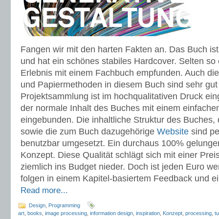
Fangen wir mit den harten Fakten an. Das Buch ist
und hat ein schönes stabiles Hardcover. Selten so 
Erlebnis mit einem Fachbuch empfunden. Auch die
und Papiermethoden in diesem Buch sind sehr gut
Projektsammlung ist im hochqualitativen Druck ei
der normale Inhalt des Buches mit einem einfache
eingebunden. Die inhaltliche Struktur des Buches,
sowie die zum Buch dazugehörige
Website
sind pe
benutzbar umgesetzt. Ein durchaus 100% gelunge
Konzept. Diese Qualität schlägt sich mit einer Pr
ziemlich ins Budget nieder. Doch ist jeden Euro 
folgen in einem Kapitel-basiertem Feedback und ei
Read more...
Design
,
Programming
art
,
books
,
image processing
,
information design
,
inspiration
,
Konzept
,
processing
,
tu