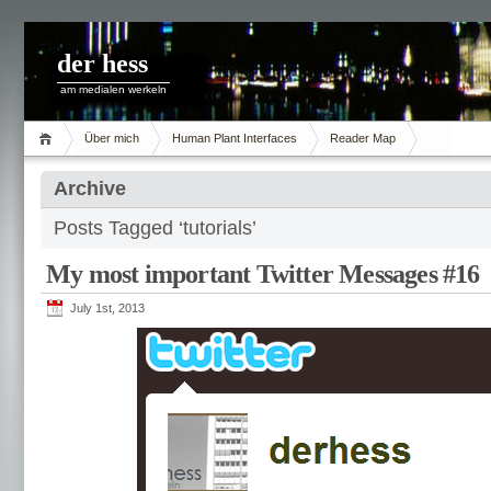
der hess
am medialen werkeln
Über mich
Human Plant Interfaces
Reader Map
Archive
Posts Tagged ‘tutorials’
My most important Twitter Messages #16
July 1st, 2013