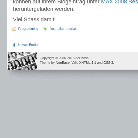
können auf ihrem Blogeintrag unter
MAX 2008 Sess
heruntergeladen werden.
Viel Spass damit!
Programming
flex
,
talks
,
tutorials
Newer Entries
Copyright © 2006-2018 der hess
Theme by
NeoEase
. Valid
XHTML 1.1
and
CSS 3
.