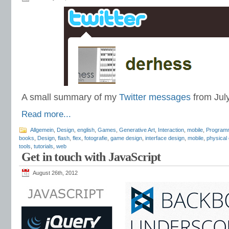
A small summary of my
Twitter messages
from Jul
Read more...
Allgemein
,
Design
,
english
,
Games
,
Generative Art
,
Interaction
,
mobile
,
Program
books
,
Design
,
flash
,
flex
,
fotografie
,
game design
,
interface design
,
mobile
,
physical
tools
,
tutorials
,
web
Get in touch with JavaScript
August 26th, 2012