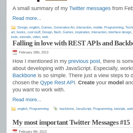
A small summary of my
Twitter messages
from Feb
Read more...
Design
,
english
,
Games
,
Generative Art
,
Interaction
,
mobile
,
Programming
,
Tech
art
,
books
,
cool stuff
,
Design
,
flash
,
Games
,
inspiration
,
Interaction
,
interface design
,
tools
,
tutorials
,
video
,
web
Falling in love with REST APIs and Back
February 28th, 2013
How I mentioned in my
previous post
, there is some
about developing with JavaScript. Especially, wor
Backbone
is so simple. There just a view steps to 
chosen the
Qype Rest API
.
Create
your
model
and
you want to work with.
Read more...
english
,
Programming
backbone
,
JavaScript
,
Programming
,
tutorials
,
web
My most important Twitter Messages #15
February 8th, 2013