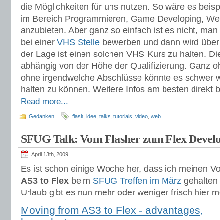
die Möglichkeiten für uns nutzen. So wäre es beis
im Bereich Programmieren, Game Developing, W
anzubieten. Aber ganz so einfach ist es nicht, man 
bei einer
VHS Stelle
bewerben und dann wird überpr
der Lage ist einen solchen VHS-Kurs zu halten. Di
abhängig von der Höhe der Qualifizierung. Ganz 
ohne irgendwelche Abschlüsse könnte es schwer w
halten zu können. Weitere Infos am besten direkt 
Read more...
Gedanken
flash
,
idee
,
talks
,
tutorials
,
video
,
web
SFUG Talk: Vom Flasher zum Flex Devel
April 13th, 2009
Es ist schon einige Woche her, dass ich meinen V
AS3 to Flex
beim
SFUG Treffen im März
gehalten 
Urlaub gibt es nun mehr oder weniger frisch hier m
Moving from AS3 to Flex - advantages,