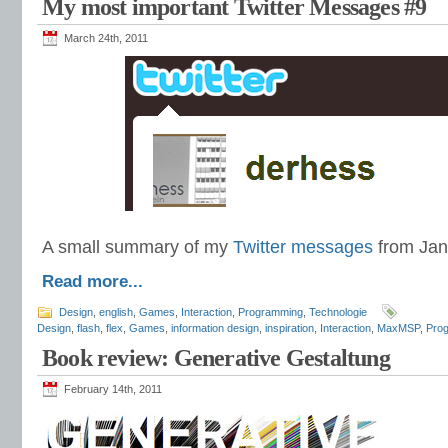
My most important Twitter Messages #9
March 24th, 2011
A small summary of my
Twitter messages
from Jan
Read more...
Design
,
english
,
Games
,
Interaction
,
Programming
,
Technologie
Design
,
flash
,
flex
,
Games
,
information design
,
inspiration
,
Interaction
,
MaxMSP
,
Pro
Book review: Generative Gestaltung
February 14th, 2011