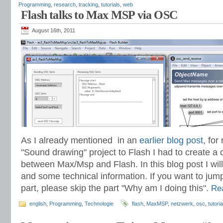
Programming
,
research
,
tracking
,
tutorials
,
web
Flash talks to Max MSP via OSC
August 16th, 2011
As I already mentioned in an
earlier blog post
, fo
"Sound drawing" project to Flash I had to create a
between Max/Msp and Flash. In this blog post I will
and some technical information. If you want to jump 
part, please skip the part "Why am I doing this".
Re
english
,
Programming
,
Technologie
flash
,
MaxMSP
,
netzwerk
,
osc
,
tutoria