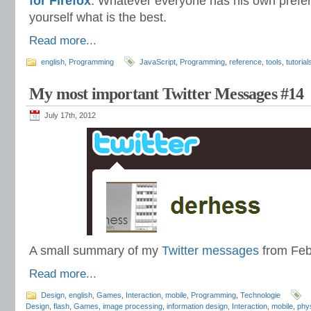
for Firefox
. Whatever everyone has his own prefer
yourself what is the best.
Read more...
english
,
Programming
JavaScript
,
Programming
,
reference
,
tools
,
tutorial
My most important Twitter Messages #14
July 17th, 2012
A small summary of my
Twitter messages
from Feb
Read more...
Design
,
english
,
Games
,
Interaction
,
mobile
,
Programming
,
Technologie
Design
,
flash
,
Games
,
image processing
,
information design
,
Interaction
,
mobile
,
phy